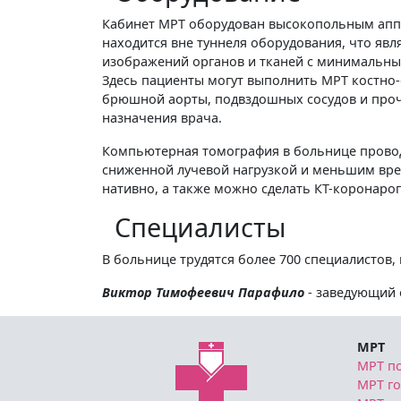
Кабинет МРТ оборудован высокопольным аппа
находится вне туннеля оборудования, что яв
изображений органов и тканей с минимальны
Здесь пациенты могут выполнить МРТ костно-с
брюшной аорты, подвздошных сосудов и прочи
назначения врача.
Компьютерная томография в больнице проводи
сниженной лучевой нагрузкой и меньшим вре
нативно, а также можно сделать КТ-коронаро
Специалисты
В больнице трудятся более 700 специалистов, 
Виктор Тимофеевич Парафило
-
заведующий 
МРТ
МРТ п
МРТ г