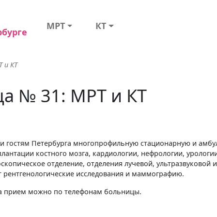
МРТ
КТ
рбурге
 и КТ
а № 31: МРТ и КТ
 и гостям Петербурга многопрофильную стационарную и амбу
плантации костного мозга, кардиологии, нефрологии, урологи
оскопическое отделение, отделения лучевой, ультразвуковой
ят рентгенологические исследования и маммографию.
на прием можно по телефонам больницы.