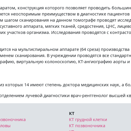
ратом, конструкция которого позволяет проводить большинс
ляется неоспоримым преимуществом в диагностике пациентов 
м шагом сканирования на данном томографе проводят исслед
уставного аппарата, мягких тканей, средостения, ЦНС, лицев
х участков организма. Исследования проводятся с контрастом
тся на мультиспиральном аппарате (64 среза) производства 
менем сканирования. В учреждении проводятся все стандартн
графию, виртуальную колоноскопию, КТ-ангиографию аорты и 
из которых 14 имеют степень доктора медицинских наук, а бол
отделением лучевой диагностики врач-рентгенолог высшей кв
КТ
озвоночника
КТ грудной клетки
оловы
КТ позвоночника