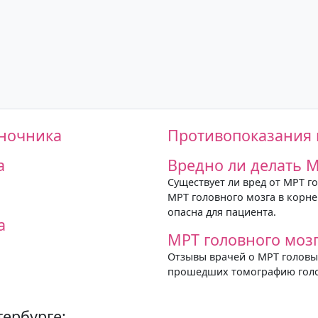
оночника
Противопоказания 
а
Вредно ли делать М
Существует ли вред от МРТ г
МРТ головного мозга в корне
опасна для пациента.
а
МРТ головного мозг
Отзывы врачей о МРТ головы 
прошедших томографию голов
тербурге: