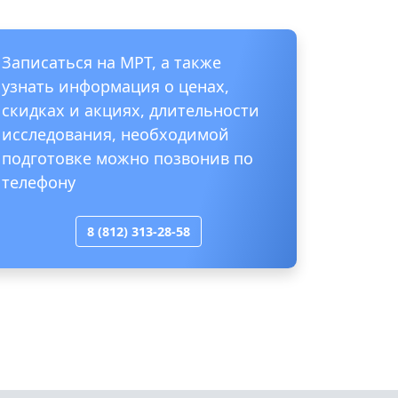
Записаться на МРТ, а также
узнать информация о ценах,
скидках и акциях, длительности
исследования, необходимой
подготовке можно позвонив по
телефону
8 (812) 313-28-58