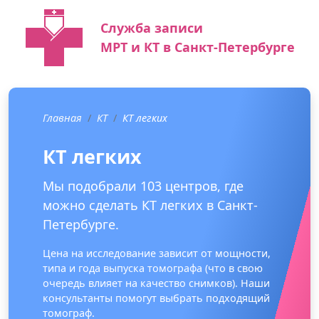
Служба записи
МРТ и КТ в Санкт-Петербурге
Главная
КТ
КТ легких
КТ легких
Мы подобрали 103 центров, где
можно сделать КТ легких в Санкт-
Петербурге.
Цена на исследование зависит от мощности,
типа и года выпуска томографа (что в свою
очередь влияет на качество снимков). Наши
консультанты помогут выбрать подходящий
томограф.