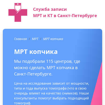
Служба записи
МРТ и КТ в Санкт-Петербурге
Главная
МРТ
МРТ копчика
МРТ копчика
Мы подобрали 115 центров, где
можно сделать МРТ копчика в
Санкт-Петербурге.
Цена на исследование зависит от мощности,
типа и года выпуска томографа (что в свою
очередь влияет на качество снимков). Наши
консультанты помогут выбрать подходящий
томограф.