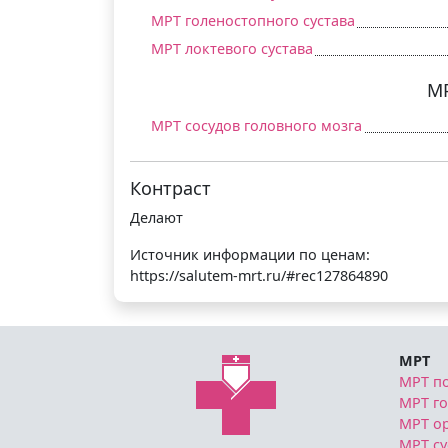
МРТ голеностопного сустава
МРТ локтевого сустава
МР
МРТ сосудов головного мозга
Контраст
Делают
Источник информации по ценам:
https://salutem-mrt.ru/#rec127864890
МРТ
МРТ п
МРТ г
МРТ ор
МРТ су