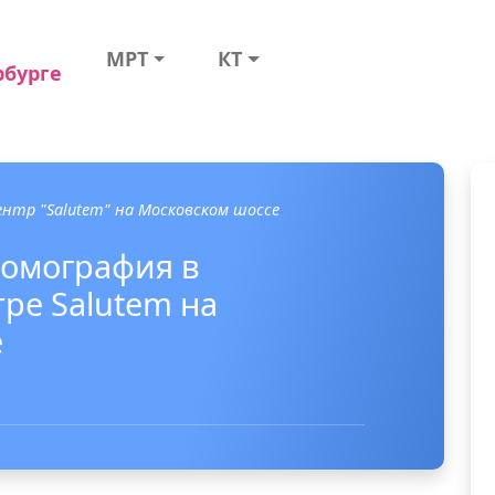
МРТ
КТ
рбурге
нтр "Salutem" на Московском шоссе
томография в
ре Salutem на
е