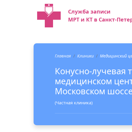
Служба записи
МРТ и КТ в Санкт-Пете
Главная
Клиники
Медицинский це
Конусно-лучевая 
медицинском цент
Московском шосс
(Частная клиника)