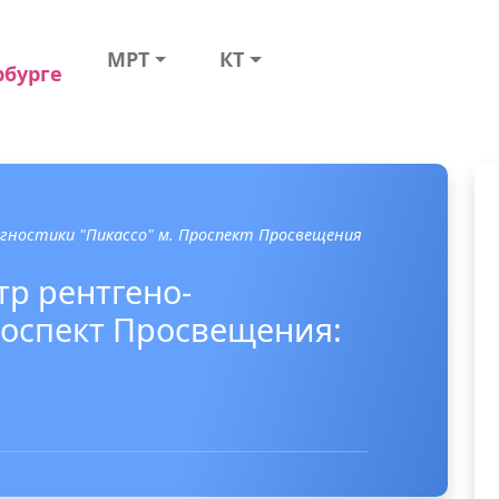
МРТ
КТ
рбурге
гностики "Пикассо" м. Проспект Просвещения
р рентгено-
роспект Просвещения: