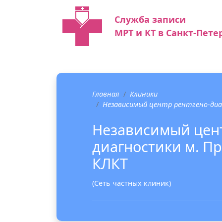
Служба записи
МРТ и КТ в Санкт-Пете
Главная
Клиники
Независимый центр рентгено-диа
Независимый цент
диагностики м. П
КЛКТ
(Сеть частных клиник)