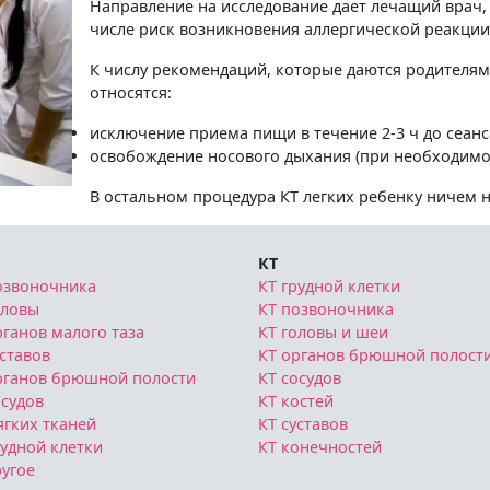
Направление на исследование дает лечащий врач,
числе риск возникновения аллергической реакции
К числу рекомендаций, которые даются родителям
относятся:
исключение приема пищи в течение 2-3 ч до сеанс
освобождение носового дыхания (при необходимо
В остальном процедура КТ легких ребенку ничем н
КТ
озвоночника
КТ грудной клетки
оловы
КТ позвоночника
ганов малого таза
КТ головы и шеи
ставов
КТ органов брюшной полост
рганов брюшной полости
КТ сосудов
судов
КТ костей
гких тканей
КТ суставов
удной клетки
КТ конечностей
угое