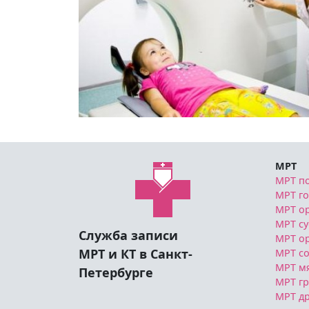
МРТ
МРТ п
МРТ г
МРТ ор
МРТ су
Служба записи
МРТ о
МРТ и КТ в Санкт-
МРТ со
МРТ мя
Петербурге
МРТ гр
МРТ др