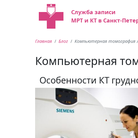
Служба записи
МРТ и КТ в Санкт-Пете
Главная
Блог
Компьютерная томография л
Компьютерная том
Особенности КТ грудн