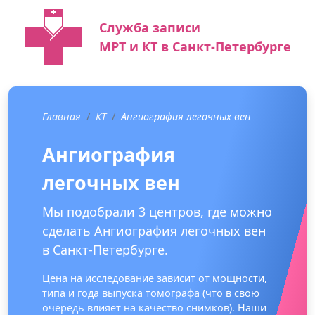
Служба записи
МРТ и КТ в Санкт-Петербурге
Главная
КТ
Ангиография легочных вен
Ангиография
легочных вен
Мы подобрали 3 центров, где можно
сделать Ангиография легочных вен
в Санкт-Петербурге.
Цена на исследование зависит от мощности,
типа и года выпуска томографа (что в свою
очередь влияет на качество снимков). Наши