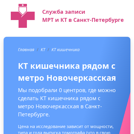
Служба записи
МРТ и КТ в Санкт-Петербурге
Главная
КТ
КТ кишечника
КТ кишечника рядом с
метро Новочеркасская
Мы подобрали 0 центров, где можно
сделать КТ кишечника рядом с
метро Новочеркасская в Санкт-
Петербурге.
Цена на исследование зависит от мощности,
типа и года выпуска томографа (что в свою