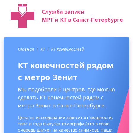
Служба записи
МРТ и КТ в Санкт-Петербурге
Главная
КТ
КТ конечностей
КТ конечностей рядом
с метро Зенит
Мы подобрали 0 центров, где можно
сделать КТ конечностей рядом с
метро Зенит в Санкт-Петербурге.
Цена на исследование зависит от мощности,
типа и года выпуска томографа (что в свою
очередь влияет на качество снимков). Наши