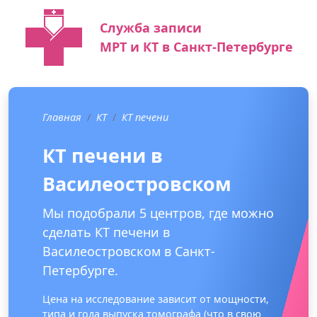
Служба записи
МРТ и КТ в Санкт-Петербурге
Главная
КТ
КТ печени
КТ печени в
Василеостровском
Мы подобрали 5 центров, где можно
сделать КТ печени в
Василеостровском в Санкт-
Петербурге.
Цена на исследование зависит от мощности,
типа и года выпуска томографа (что в свою