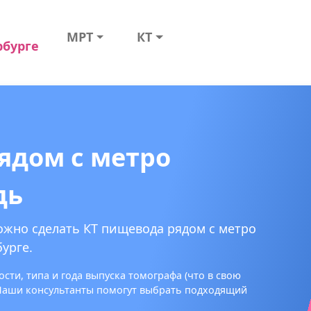
МРТ
КТ
рбурге
ядом с метро
дь
ожно сделать КТ пищевода рядом с метро
урге.
сти, типа и года выпуска томографа (что в свою
 Наши консультанты помогут выбрать подходящий