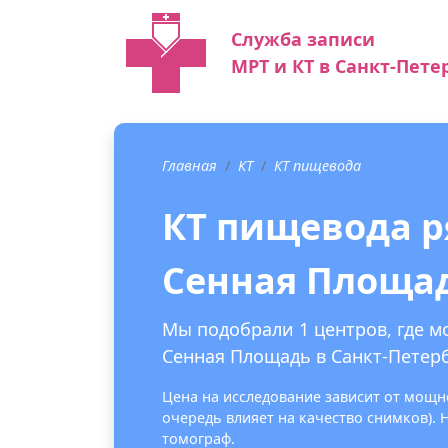
Служба записи
МРТ и КТ в Санкт-Пете
Главная
КТ
КТ пищевода
КТ пищевода р
Сенная Площа
Мы подобрали 1 центров, где м
Сенная Площадь в Санкт-Петерб
Цена на исследование зависит от мощно
очередь влияет на качество снимков).
томограф.