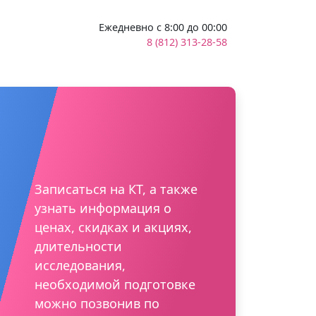
Ежедневно с 8:00 до 00:00
8 (812) 313-28-58
Записаться на КТ, а также
узнать информация о
ценах, скидках и акциях,
длительности
исследования,
необходимой подготовке
можно позвонив по