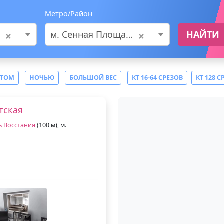
Метро/Район
×
×
м. Сенная Площадь
НАЙТИ
СТОМ
НОЧЬЮ
БОЛЬШОЙ ВЕС
КТ 16-64 СРЕЗОВ
КТ 128 С
тская
 Восстания
(100 м), м.