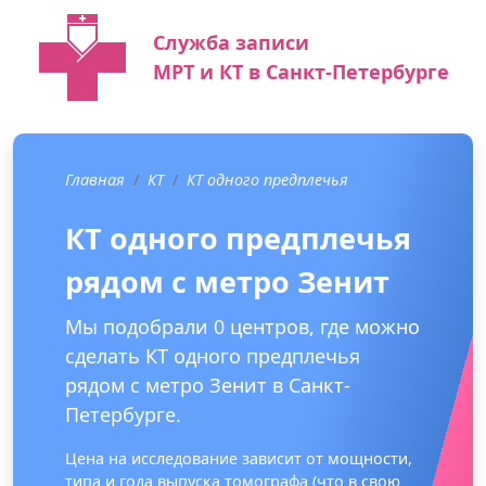
Служба записи
МРТ и КТ в Санкт-Петербурге
Главная
КТ
КТ одного предплечья
КТ одного предплечья
рядом с метро Зенит
Мы подобрали 0 центров, где можно
сделать КТ одного предплечья
рядом с метро Зенит в Санкт-
Петербурге.
Цена на исследование зависит от мощности,
типа и года выпуска томографа (что в свою