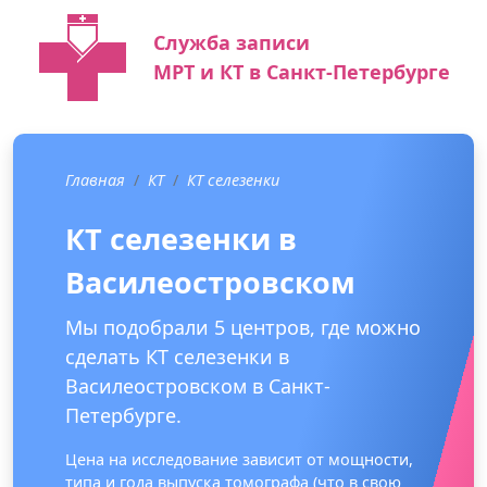
Служба записи
МРТ и КТ в Санкт-Петербурге
Главная
КТ
КТ селезенки
КТ селезенки в
Василеостровском
Мы подобрали 5 центров, где можно
сделать КТ селезенки в
Василеостровском в Санкт-
Петербурге.
Цена на исследование зависит от мощности,
типа и года выпуска томографа (что в свою