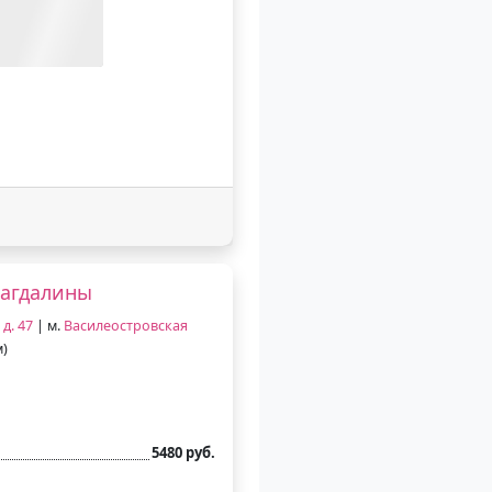
Магдалины
д. 47
| м.
Василеостровская
м)
5480 руб.