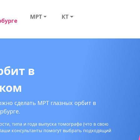
МРТ
КТ
рбурге
рбит в
ском
ожно сделать МРТ глазных орбит в
рбурге.
сти, типа и года выпуска томографа (что в свою
 Наши консультанты помогут выбрать подходящий