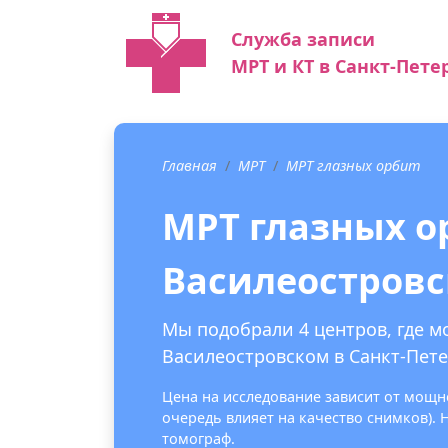
Служба записи
МРТ и КТ в Санкт-Пете
Главная
МРТ
МРТ глазных орбит
МРТ глазных о
Василеостров
Мы подобрали 4 центров, где м
Василеостровском в Санкт-Пете
Цена на исследование зависит от мощно
очередь влияет на качество снимков).
томограф.