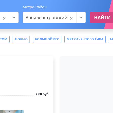
Метро/Район
×
×
Василеостровский
НАЙТИ
СТОМ
НОЧЬЮ
БОЛЬШОЙ ВЕС
МРТ ОТКРЫТОГО ТИПА
М
3800 руб.