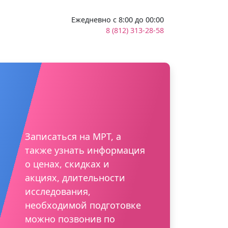
Ежедневно с 8:00 до 00:00
8 (812) 313-28-58
Записаться на МРТ, а
также узнать информация
о ценах, скидках и
акциях, длительности
исследования,
необходимой подготовке
можно позвонив по