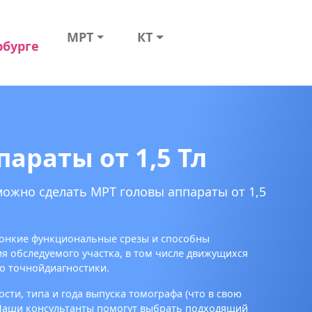
МРТ
КТ
рбурге
араты от 1,5 Тл
можно сделать МРТ головы аппараты от 1,5
хтонкие функциональные срезы и способны
 обследуемого участка, в том числе движущихся
о точнойдиагностики.
сти, типа и года выпуска томографа (что в свою
 Наши консультанты помогут выбрать подходящий