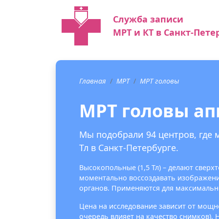
Служба записи
МРТ и КТ в Санкт-Пете
Главная
МРТ
МРТ головы
МРТ головы апп
Мы подобрали 94 центров, где 
Тл в Санкт-Петербурге.
Высокопольные (1,5 Тл) – делают свер
моментально воссоздавать изображения
органов. Применяются для максимальн
Цена на исследование зависит от мощно
очередь влияет на качество снимков).