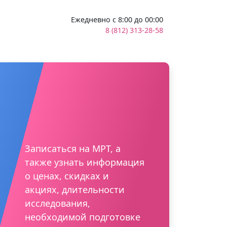
Ежедневно с 8:00 до 00:00
8 (812) 313-28-58
Записаться на МРТ, а
также узнать информация
о ценах, скидках и
акциях, длительности
исследования,
необходимой подготовке