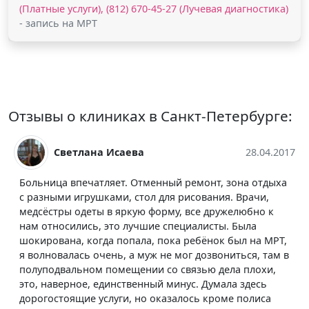
(Платные услуги), (812) 670-45-27 (Лучевая диагностика)
- запись на МРТ
Отзывы о клиниках в Санкт-Петербурге:
28.04.2017
Юлия Голованова
менный ремонт, зона отдыха
Все круто! мне нравится! оч
ол для рисования. Врачи,
место для того, чтоб обслед
 форму, все дружелюбно к
Медицинский центр «МАРТ»
шие специалисты. Была
а, пока ребёнок был на МРТ,
уж не мог дозвониться, там в
Марина Атулинова
ии со связью дела плохи,
ный минус. Думала здесь
К такой превосходной больн
о оказалось кроме полиса
претензий. Медицинский пе