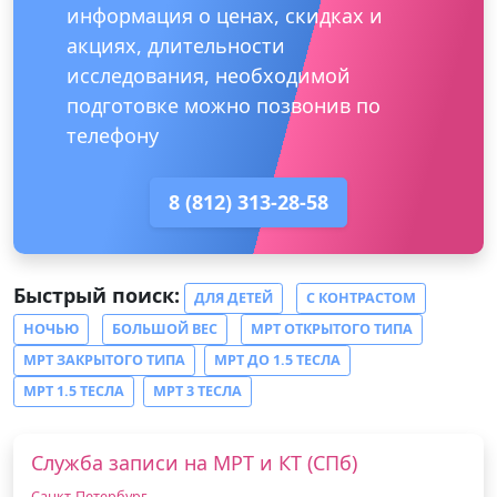
информация о ценах, скидках и
акциях, длительности
исследования, необходимой
подготовке можно позвонив по
телефону
8 (812) 313-28-58
Быстрый поиск:
ДЛЯ ДЕТЕЙ
С КОНТРАСТОМ
НОЧЬЮ
БОЛЬШОЙ ВЕС
МРТ ОТКРЫТОГО ТИПА
МРТ ЗАКРЫТОГО ТИПА
МРТ ДО 1.5 ТЕСЛА
МРТ 1.5 ТЕСЛА
МРТ 3 ТЕСЛА
Служба записи на МРТ и КТ (СПб)
Санкт-Петербург