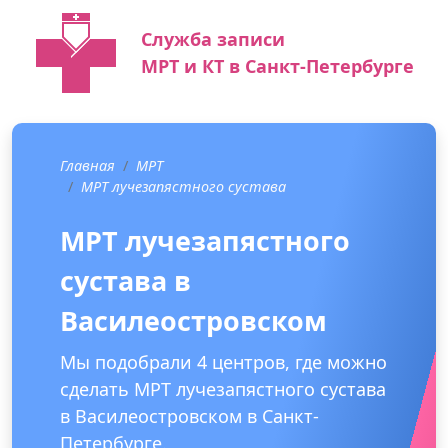
Служба записи
МРТ и КТ в Санкт-Петербурге
Главная
МРТ
МРТ лучезапястного сустава
МРТ лучезапястного
сустава в
Василеостровском
Мы подобрали 4 центров, где можно
сделать МРТ лучезапястного сустава
в Василеостровском в Санкт-
Петербурге.