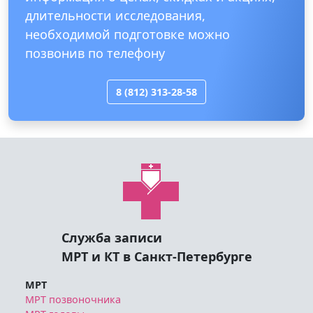
8 (812) 313-28-58
Служба записи
МРТ и КТ в Санкт-Петербурге
МРТ
МРТ позвоночника
МРТ головы
МРТ органов малого таза
МРТ суставов
МРТ органов брюшной полости