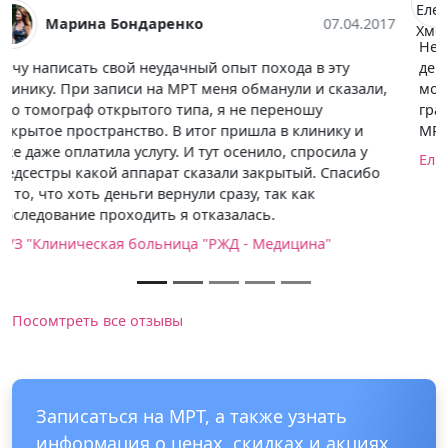
Елена Хмелевских
29.04.2017
Не могу сказать, что лучшее место. Может, не в тот
день попала, но врачи были не особо приветливые, и
молодые девочки, мне показались совсем не
грамотными, им бы ещё поучиться. После процедуры
МРТ ждала долго расшифровку.
Елизаветинская больница
Посомтреть все отзывы
Записаться на МРТ, а также узнать
информация о ценах, скидках и акциях,
длительности исследования,
необходимой подготовке можно
позвонив по телефону