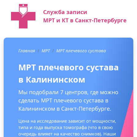
Служба записи
МРТ и КТ в Санкт-Петербурге
Главная
МРТ
МРТ плечевого сустава
МРТ плечевого сустава
в Калининском
Мы подобрали 7 центров, где можно
сделать МРТ плечевого сустава в
Калининском в Санкт-Петербурге.
Цена на исследование зависит от мощности,
типа и года выпуска томографа (что в свою
очередь влияет на качество снимков). Наши