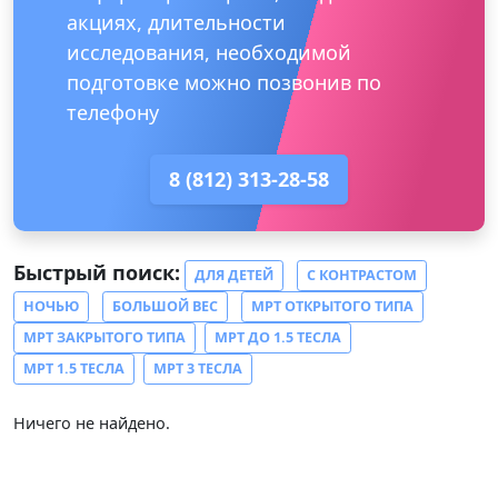
акциях, длительности
исследования, необходимой
подготовке можно позвонив по
телефону
8 (812) 313-28-58
Быстрый поиск:
ДЛЯ ДЕТЕЙ
С КОНТРАСТОМ
НОЧЬЮ
БОЛЬШОЙ ВЕС
МРТ ОТКРЫТОГО ТИПА
МРТ ЗАКРЫТОГО ТИПА
МРТ ДО 1.5 ТЕСЛА
МРТ 1.5 ТЕСЛА
МРТ 3 ТЕСЛА
Ничего не найдено.