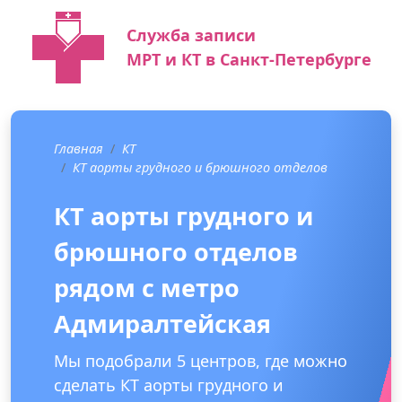
Служба записи
МРТ и КТ в Санкт-Петербурге
Главная
КТ
КТ аорты грудного и брюшного отделов
КТ аорты грудного и
брюшного отделов
рядом с метро
Адмиралтейская
Мы подобрали 5 центров, где можно
сделать КТ аорты грудного и