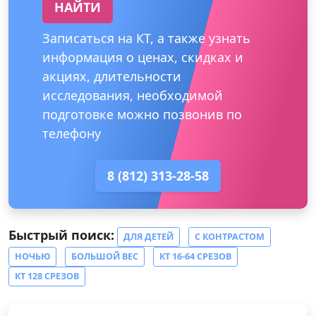
НАЙТИ
Записаться на КТ, а также узнать
информация о ценах, скидках и
акциях, длительности
исследования, необходимой
подготовке можно позвонив по
телефону
8 (812) 313-28-58
Быстрый поиск:
ДЛЯ ДЕТЕЙ
С КОНТРАСТОМ
НОЧЬЮ
БОЛЬШОЙ ВЕС
КТ 16-64 СРЕЗОВ
КТ 128 СРЕЗОВ