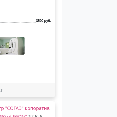
3500 руб.
КТ
р "СОГАЗ" копоратив
евский Проспект
(100 м), м.