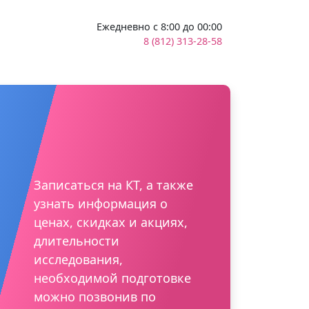
Ежедневно с 8:00 до 00:00
8 (812) 313-28-58
Записаться на КТ, а также
узнать информация о
ценах, скидках и акциях,
длительности
исследования,
необходимой подготовке
можно позвонив по