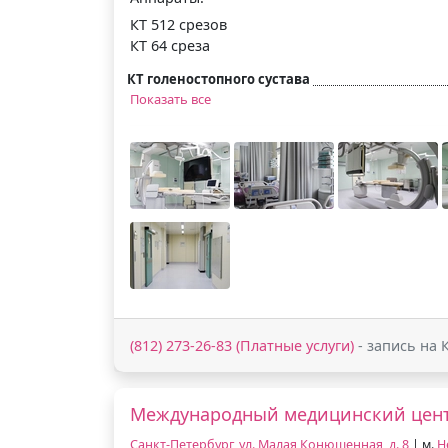
КТ 512 срезов
КТ 64 среза
КТ голеностопного сустава
Показать все
(812) 273-26-83 (Платные услуги)
- запись на 
Международный медицинский цент
Санкт-Петербург, ул. Малая Конюшенная, д. 8
| м.
Н