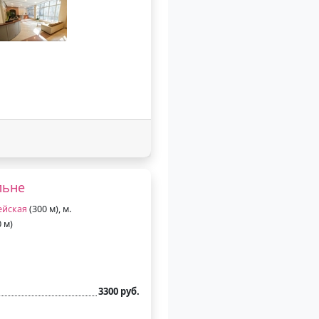
льне
ейская
(300 м), м.
 м)
3300 руб.