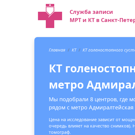
Служба записи
МРТ и КТ в Санкт-Пете
Главная
КТ
КТ голеностопного суст
КТ голеностопн
метро Адмира
Мы подобрали 8 центров, где м
рядом с метро Адмиралтейская 
Цена на исследование зависит от мощно
очередь влияет на качество снимков).
томограф.