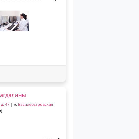
Магдалины
д. 47
| м.
Василеостровская
м)