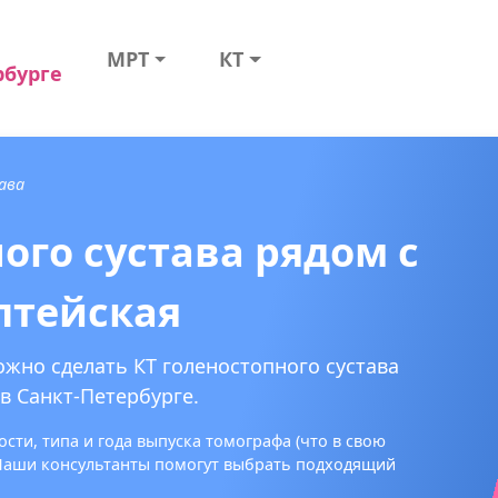
МРТ
КТ
рбурге
ава
ого сустава рядом с
лтейская
ожно сделать КТ голеностопного сустава
в Санкт-Петербурге.
сти, типа и года выпуска томографа (что в свою
 Наши консультанты помогут выбрать подходящий