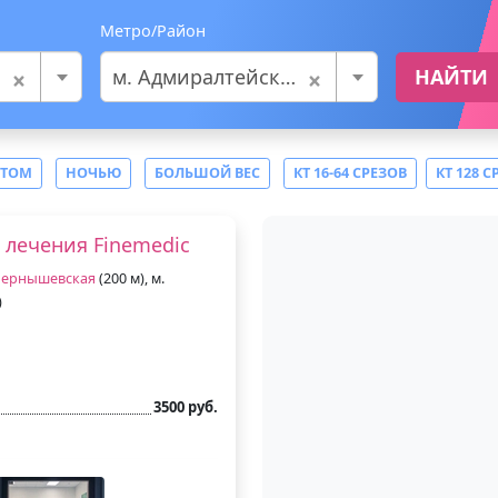
Метро/Район
×
×
м. Адмиралтейская
НАЙТИ
СТОМ
НОЧЬЮ
БОЛЬШОЙ ВЕС
КТ 16-64 СРЕЗОВ
КТ 128 С
 лечения Finemedic
ернышевская
(200 м), м.
)
3500 руб.