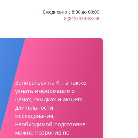
Ежедневно с 8:00 до 00:00
8 (812) 313-28-58
Записаться на КТ, а также
узнать информация о
ценах, скидках и акциях,
длительности
исследования,
необходимой подготовке
можно позвонив по