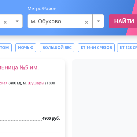
Метро/Район
×
×
м. Обухово
НАЙТИ
СТОМ
НОЧЬЮ
БОЛЬШОЙ ВЕС
КТ 16-64 СРЕЗОВ
КТ 128 С
льница №5 им.
ская
(400 м), м.
Шушары
(1800
4900 руб.