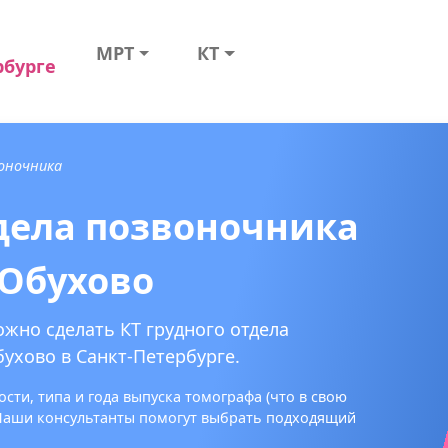
МРТ
КТ
рбурге
воночника
тдела позвоночника
 Обухово
ожно сделать КТ грудного отдела
ухово в Санкт-Петербурге.
сти, типа и года выпуска томографа (что в свою
 Наши консультанты помогут выбрать подходящий