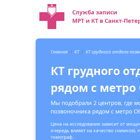
Служба записи
МРТ и КТ в Санкт-Пете
Главная
КТ
КТ грудного отдела поз
КТ грудного о
рядом с метро
Мы подобрали 2 центров, где м
позвоночника рядом с метро Об
Цена на исследование зависит от мощно
очередь влияет на качество снимков).
томограф.