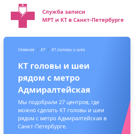
Служба записи
МРТ и КТ в Санкт-Петербурге
Главная
КТ
КТ головы и шеи
КТ головы и шеи
рядом с метро
Адмиралтейская
Мы подобрали 27 центров, где
можно сделать КТ головы и шеи
рядом с метро Адмиралтейская в
Санкт-Петербурге.