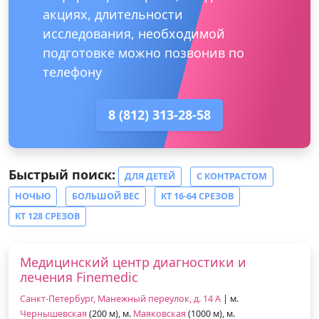
акциях, длительности
исследования, необходимой
подготовке можно позвонив по
телефону
8 (812) 313-28-58
Быстрый поиск:
ДЛЯ ДЕТЕЙ
С КОНТРАСТОМ
НОЧЬЮ
БОЛЬШОЙ ВЕС
КТ 16-64 СРЕЗОВ
КТ 128 СРЕЗОВ
Медицинский центр диагностики и
лечения Finemedic
Санкт-Петербург, Манежный переулок, д. 14 А
| м.
Чернышевская
(200 м), м.
Маяковская
(1000 м), м.