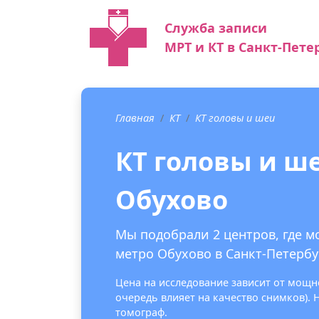
Служба записи
МРТ и КТ в Санкт-Пете
Главная
КТ
КТ головы и шеи
КТ головы и ш
Обухово
Мы подобрали 2 центров, где м
метро Обухово в Санкт-Петербу
Цена на исследование зависит от мощно
очередь влияет на качество снимков).
томограф.