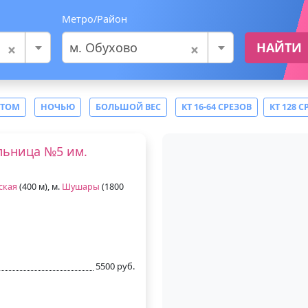
Метро/Район
×
×
м. Обухово
НАЙТИ
СТОМ
НОЧЬЮ
БОЛЬШОЙ ВЕС
КТ 16-64 СРЕЗОВ
КТ 128 С
льница №5 им.
ская
(400 м), м.
Шушары
(1800
5500 руб.