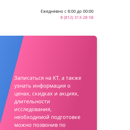
Ежедневно с 8:00 до 00:00
8 (812) 313-28-58
Записаться на КТ, а также
узнать информация о
ценах, скидках и акциях,
длительности
исследования,
необходимой подготовке
можно позвонив по