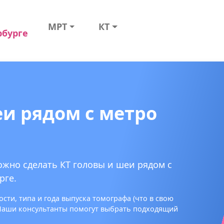
МРТ
КТ
рбурге
еи рядом с метро
ожно сделать КТ головы и шеи рядом с
рге.
сти, типа и года выпуска томографа (что в свою
 Наши консультанты помогут выбрать подходящий