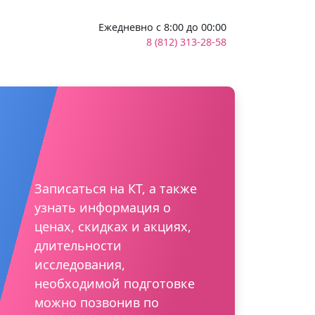
Ежедневно с 8:00 до 00:00
8 (812) 313-28-58
Записаться на КТ, а также
узнать информация о
ценах, скидках и акциях,
длительности
исследования,
необходимой подготовке
можно позвонив по