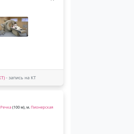
КТ)
- запись на КТ
 Речка
(100 м), м.
Пионерская