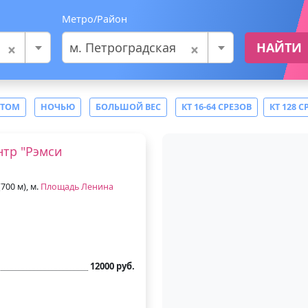
Метро/Район
×
×
м. Петроградская
НАЙТИ
СТОМ
НОЧЬЮ
БОЛЬШОЙ ВЕС
КТ 16-64 СРЕЗОВ
КТ 128 С
тр "Рэмси
700 м), м.
Площадь Ленина
12000 руб.