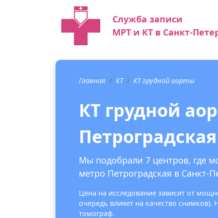
Служба записи
МРТ и КТ в Санкт-Пете
Главная
КТ
КТ грудной аорты
КТ грудной ао
Петроградская
Мы подобрали 7 центров, где м
метро Петроградская в Санкт-П
Цена на исследование зависит от мощно
очередь влияет на качество снимков).
томограф.