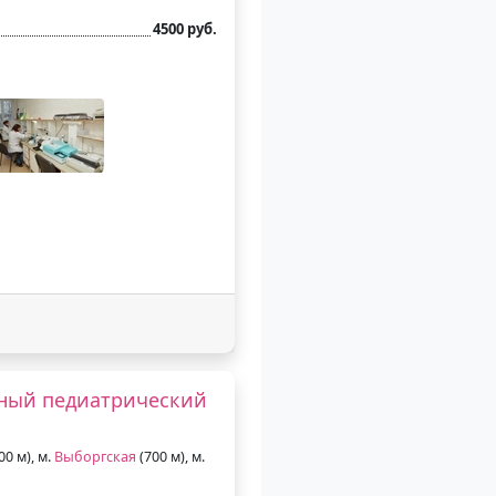
4500 руб.
нный педиатрический
00 м), м.
Выборгская
(700 м), м.