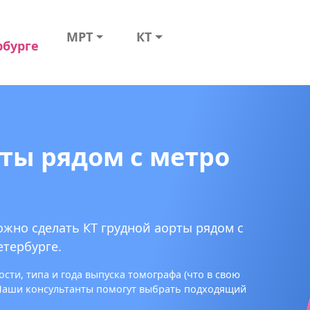
МРТ
КТ
рбурге
рты рядом с метро
ожно сделать КТ грудной аорты рядом с
етербурге.
сти, типа и года выпуска томографа (что в свою
 Наши консультанты помогут выбрать подходящий