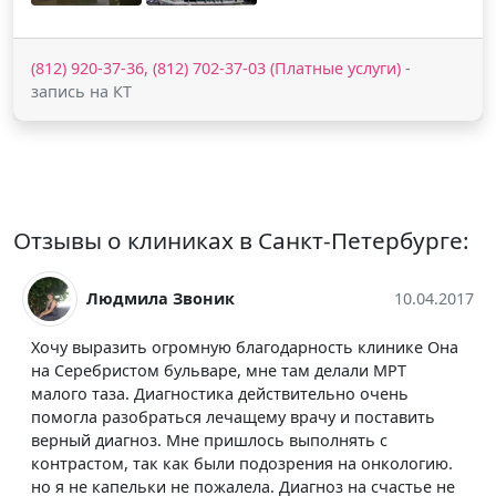
(812) 920-37-36, (812) 702-37-03 (Платные услуги)
-
запись на КТ
Отзывы о клиниках в Санкт-Петербурге:
ник
10.04.2017
Фрося Мичук
ую благодарность клинике Она
Клиника посредственная, 
аре, мне там делали МРТ
медперсонал подкачал. Ду
ика действительно очень
клинике всё же получше 
лечащему врачу и поставить
Сеть клиник для женщины 
пришлось выполнять с
Серебристой
ыли подозрения на онкологию.
ожалела. Диагноз на счастье не