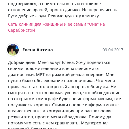
ательность и вежливое
Дима Васильев
осто дивило. Не перевелись на
омендую эту клинику.
выбрал скандинавию, т.к.
ины и ее семьи "Она" на
и известных клиник в гор
специалистами, так и кач
медицинской помощи. де
кишечника. узнал про ски
09.04.2017
исследование ночью, при
пробок по городу и не тр
ут Елена. Хочу поделиться
заняло примерно 40 мину
ми впечатлениями от
Клиника "Скандинавия" С
рижской делала впервые. Мне
ние позвоночника. Что меня
рытый аппарат, я боягузка. Не
омая уверяла, что обследование
е будет не информативным, всё
Снимки вполне информативные
нсультация при расшифровке
еня обрадовала. Почему, да
 сравнивать. Медперсонал
ю.