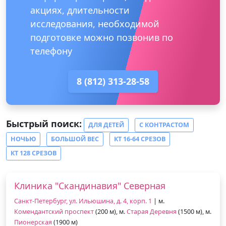
акциях, длительности
исследования, необходимой
подготовке можно позвонив по
телефону
8 (812) 313-28-58
Быстрый поиск:
ДЛЯ ДЕТЕЙ
С КОНТРАСТОМ
НОЧЬЮ
БОЛЬШОЙ ВЕС
КТ 16-64 СРЕЗОВ
КТ 128 СРЕЗОВ
Клиника "Скандинавия" Северная
Санкт-Петербург, ул. Ильюшина, д. 4, корп. 1
| м.
Комендантский проспект
(200 м), м.
Старая Деревня
(1500 м), м.
Пионерская
(1900 м)