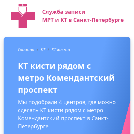
Служба записи
МРТ и КТ в Санкт-Петербурге
Главная
КТ
КТ кисти
КТ кисти рядом с
метро Комендантский
проспект
Мы подобрали 4 центров, где можно
сделать КТ кисти рядом с метро
Комендантский проспект в Санкт-
Петербурге.