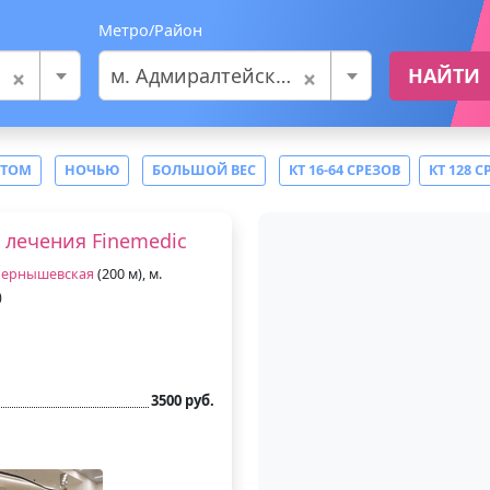
Метро/Район
×
×
м. Адмиралтейская
НАЙТИ
СТОМ
НОЧЬЮ
БОЛЬШОЙ ВЕС
КТ 16-64 СРЕЗОВ
КТ 128 С
 лечения Finemedic
ернышевская
(200 м), м.
)
3500 руб.