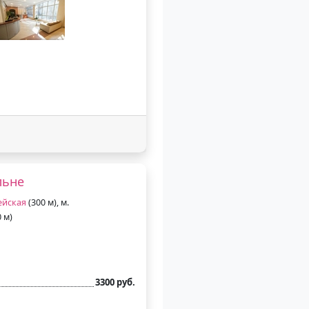
льне
ейская
(300 м), м.
 м)
3300 руб.