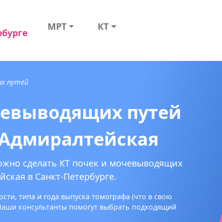
МРТ
КТ
рбурге
их путей
чевыводящих путей
 Адмиралтейская
можно сделать КТ почек и мочевыводящих
йская в Санкт-Петербурге.
сти, типа и года выпуска томографа (что в свою
 Наши консультанты помогут выбрать подходящий