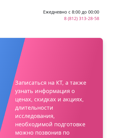
Ежедневно с 8:00 до 00:00
8 (812) 313-28-58
Записаться на КТ, а также
узнать информация о
ценах, скидках и акциях,
длительности
исследования,
необходимой подготовке
можно позвонив по