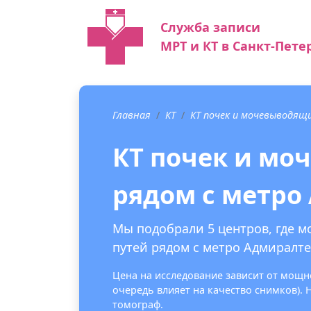
Служба записи
МРТ и КТ в Санкт-Пете
Главная
КТ
КТ почек и мочевыводящ
КТ почек и мо
рядом с метро
Мы подобрали 5 центров, где 
путей рядом с метро Адмиралте
Цена на исследование зависит от мощно
очередь влияет на качество снимков).
томограф.