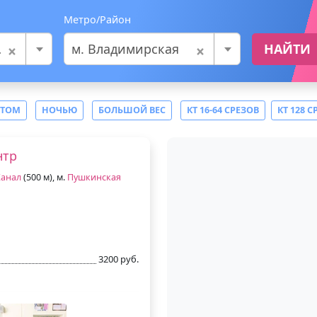
Метро/Район
×
×
м. Владимирская
НАЙТИ
СТОМ
НОЧЬЮ
БОЛЬШОЙ ВЕС
КТ 16-64 СРЕЗОВ
КТ 128 С
нтр
анал
(500 м), м.
Пушкинская
3200 руб.