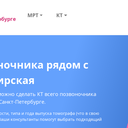
МРТ
КТ
рбурге
оночника рядом с
ирская
можно сделать КТ всего позвоночника
Санкт-Петербурге.
сти, типа и года выпуска томографа (что в свою
 Наши консультанты помогут выбрать подходящий