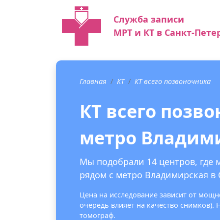
Служба записи
МРТ и КТ в Санкт-Пете
Главная
КТ
КТ всего позвоночника
КТ всего позв
метро Владим
Мы подобрали 14 центров, где 
рядом с метро Владимирская в 
Цена на исследование зависит от мощно
очередь влияет на качество снимков).
томограф.