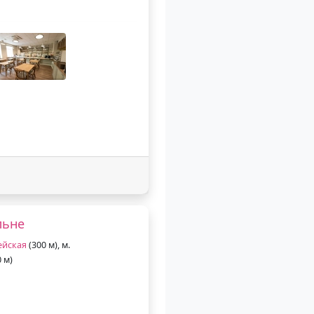
льне
ейская
(300 м), м.
 м)