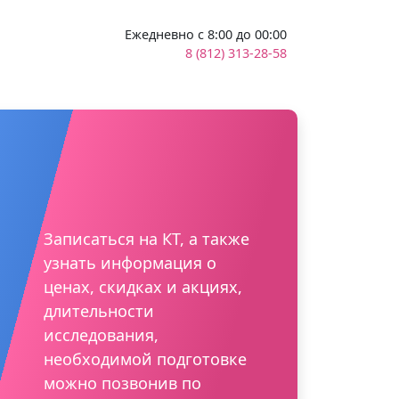
Ежедневно с 8:00 до 00:00
8 (812) 313-28-58
Записаться на КТ, а также
узнать информация о
ценах, скидках и акциях,
длительности
исследования,
необходимой подготовке
можно позвонив по