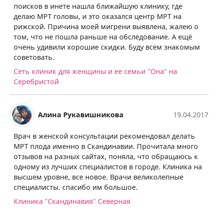
лижайшую клинику, где
подтвердился, а внимательн
 оказался центр МРТ на
отношение врачей, просто д
мигрени выявлена, жалею о
Руси добрые люди. Рекоменд
е на обследование. А ещё
Сеть клиник для женщины и 
кидки. Буду всем знакомым
Серебристой
 и ее семьи "Она" на
Дима Васильев
выбрал скандинавию, т.к. эт
икова
19.04.2017
и известных клиник в городе
специалистами, так и качес
ации рекомендовал делать
медицинской помощи. дела
ндинавии. Прочитала много
кишечника. узнал про скидку
х, поняла, что обращаюсь к
исследование ночью, приеха
листов в городе. Клиника на
пробок по городу и не трати
е. Врачи великолепные
заняло примерно 40 минут.
 большое.
Клиника "Скандинавия" Сев
Северная