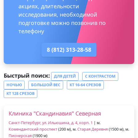
акциях, длительности
исследования, необходимой
подготовке можно позвонив по
телефону
8 (812) 313-28-58
Быстрый поиск:
ДЛЯ ДЕТЕЙ
С КОНТРАСТОМ
НОЧЬЮ
БОЛЬШОЙ ВЕС
КТ 16-64 СРЕЗОВ
КТ 128 СРЕЗОВ
Клиника "Скандинавия" Северная
Санкт-Петербург, ул. Ильюшина, д. 4, корп. 1
| м.
Комендантский проспект
(200 м), м.
Старая Деревня
(1500 м), м.
Пионерская
(1900 м)