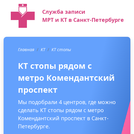
Служба записи
МРТ и КТ в Санкт-Петербурге
Главная
КТ
КТ стопы
КТ стопы рядом с
метро Комендантский
проспект
Мы подобрали 4 центров, где можно
сделать КТ стопы рядом с метро
Комендантский проспект в Санкт-
Петербурге.