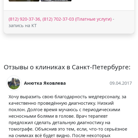
(812) 920-37-36, (812) 702-37-03 (Платные услуги)
-
запись на КТ
Отзывы о клиниках в Санкт-Петербурге:
а
09.04.2017
Людмила Звоник
одарность медперсоналу, за
Хочу выразить огромную бл
 диагностику. Низкий
на Серебристом бульваре, м
учаюсь с периодическими
малого таза. Диагностика д
ове. Врач терапевт
помогла разобраться лечаще
ьную диагностику на
верный диагноз. Мне пришл
тем, если, что-то серьёзное
контрастом, так как были п
дно. После некоторых
но я не капельки не пожалел