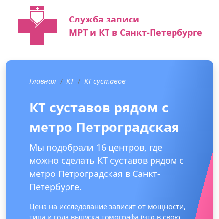
Служба записи
МРТ и КТ в Санкт-Петербурге
Главная
КТ
КТ суставов
КТ суставов рядом с
метро Петроградская
Мы подобрали 16 центров, где
можно сделать КТ суставов рядом с
метро Петроградская в Санкт-
Петербурге.
Цена на исследование зависит от мощности,
типа и года выпуска томографа (что в свою