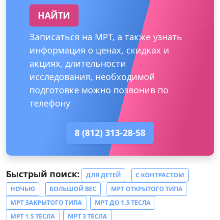
НАЙТИ
Записаться на МРТ, а также узнать
информация о ценах, скидках и
акциях, длительности
исследования, необходимой
подготовке можно позвонив по
телефону
8 (812) 313-28-58
Быстрый поиск:
ДЛЯ ДЕТЕЙ
С КОНТРАСТОМ
НОЧЬЮ
БОЛЬШОЙ ВЕС
МРТ ОТКРЫТОГО ТИПА
МРТ ЗАКРЫТОГО ТИПА
МРТ ДО 1.5 ТЕСЛА
МРТ 1.5 ТЕСЛА
МРТ 3 ТЕСЛА