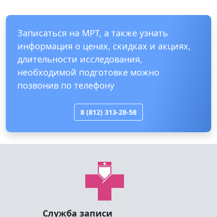
Посомтреть все отзывы
Записаться на МРТ, а также узнать
информация о ценах, скидках и акциях,
длительности исследования,
необходимой подготовке можно
позвонив по телефону
8 (812) 313-28-58