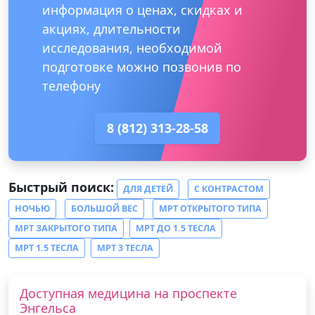
информация о ценах, скидках и
акциях, длительности
исследования, необходимой
подготовке можно позвонив по
телефону
8 (812) 313-28-58
Быстрый поиск:
ДЛЯ ДЕТЕЙ
С КОНТРАСТОМ
НОЧЬЮ
БОЛЬШОЙ ВЕС
МРТ ОТКРЫТОГО ТИПА
МРТ ЗАКРЫТОГО ТИПА
МРТ ДО 1.5 ТЕСЛА
МРТ 1.5 ТЕСЛА
МРТ 3 ТЕСЛА
Доступная медицина на проспекте
Энгельса