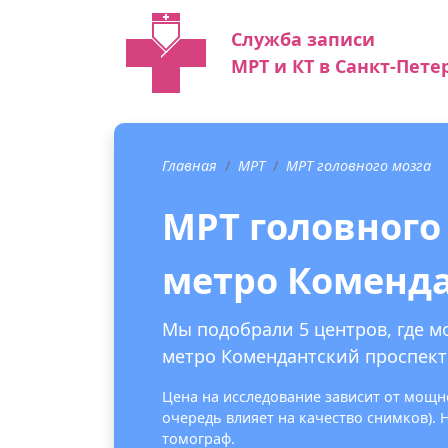
Служба записи
МРТ и КТ в Санкт-Пете
Главная
МРТ
МРТ головного мозга
МРТ головного
метро Коменда
Мы подобрали 5 центров, где м
метро Комендантский проспект 
Цена на исследование зависит от мощно
очередь влияет на качество снимков).
томограф.