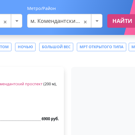
Метро/Район
×
×
м. Комендантский проспект
НАЙТИ
СТОМ
НОЧЬЮ
БОЛЬШОЙ ВЕС
МРТ ОТКРЫТОГО ТИПА
М
мендантский проспект
(200 м),
6900 руб.