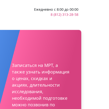
Ежедневно с 8:00 до 00:00
8 (812) 313-28-58
Записаться на МРТ, а
также узнать информация
о ценах, скидках и
акциях, длительности
исследования,
необходимой подготовке
можно позвонив по