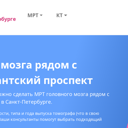
МРТ
КТ
рбурге
 мозга рядом с
нтский проспект
ожно сделать МРТ головного мозга рядом с
в Санкт-Петербурге.
сти, типа и года выпуска томографа (что в свою
 Наши консультанты помогут выбрать подходящий