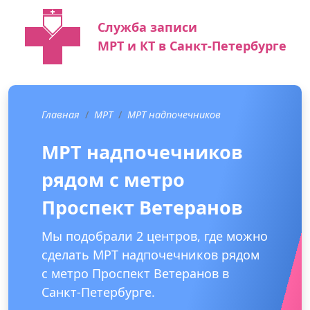
Служба записи
МРТ и КТ в Санкт-Петербурге
Главная
МРТ
МРТ надпочечников
МРТ надпочечников
рядом с метро
Проспект Ветеранов
Мы подобрали 2 центров, где можно
сделать МРТ надпочечников рядом
с метро Проспект Ветеранов в
Санкт-Петербурге.