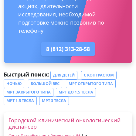
акциях, длительности
исследования, необходимой
подготовке можно позвонив по
телефону
8 (812) 313-28-58
Быстрый поиск:
ДЛЯ ДЕТЕЙ
С КОНТРАСТОМ
НОЧЬЮ
БОЛЬШОЙ ВЕС
МРТ ОТКРЫТОГО ТИПА
МРТ ЗАКРЫТОГО ТИПА
МРТ ДО 1.5 ТЕСЛА
МРТ 1.5 ТЕСЛА
МРТ 3 ТЕСЛА
Городской клинический онкологический
диспансер
Санкт-Петербург, пр-т Ветеранов, д. 56
| м.