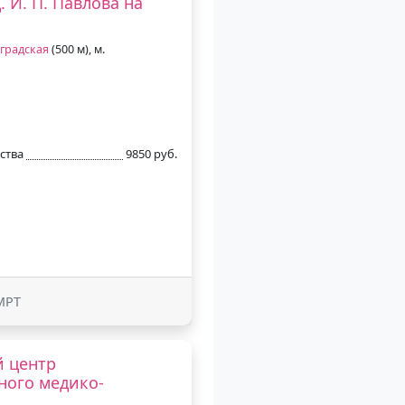
 И. П. Павлова на
градская
(500 м), м.
ства
9850 руб.
МРТ
й центр
ного медико-