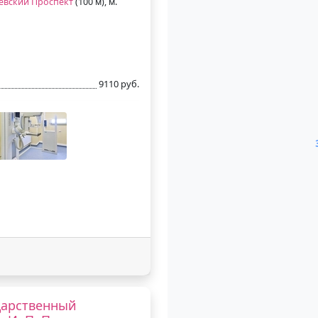
евский Проспект
(100 м), м.
9110 руб.
дарственный