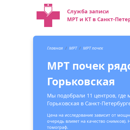
Служба записи
МРТ и КТ в Санкт-Пете
Главная
МРТ
МРТ почек
МРТ почек ряд
Горьковская
Мы подобрали 11 центров, где 
Горьковская в Санкт-Петербурге
Цена на исследование зависит от мощно
очередь влияет на качество снимков).
томограф.