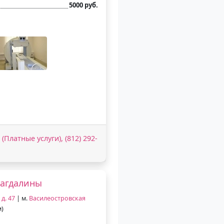
5000 руб.
 (Платные услуги), (812) 292-
Магдалины
д. 47
| м.
Василеостровская
м)