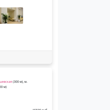
шевская
(300 м), м.
00 м)
15500 руб.