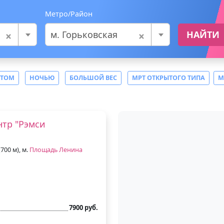
Метро/Район
×
×
м. Горьковская
НАЙТИ
СТОМ
НОЧЬЮ
БОЛЬШОЙ ВЕС
МРТ ОТКРЫТОГО ТИПА
М
тр "Рэмси
700 м), м.
Площадь Ленина
7900 руб.