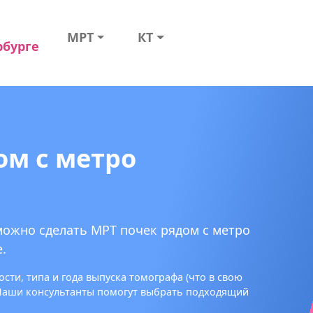
МРТ
КТ
рбурге
ом с метро
можно сделать МРТ почек рядом с метро
.
сти, типа и года выпуска томографа (что в свою
 Наши консультанты помогут выбрать подходящий