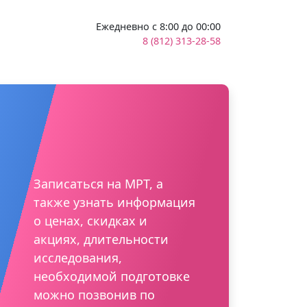
Ежедневно с 8:00 до 00:00
8 (812) 313-28-58
Записаться на МРТ, а
также узнать информация
о ценах, скидках и
акциях, длительности
исследования,
необходимой подготовке
можно позвонив по