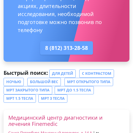
акциях, длительности
исследования, необходимой
подготовке можно позвонив по
телефону
8 (812) 313-28-58
Быстрый поиск:
ДЛЯ ДЕТЕЙ
С КОНТРАСТОМ
НОЧЬЮ
БОЛЬШОЙ ВЕС
МРТ ОТКРЫТОГО ТИПА
МРТ ЗАКРЫТОГО ТИПА
МРТ ДО 1.5 ТЕСЛА
МРТ 1.5 ТЕСЛА
МРТ 3 ТЕСЛА
Медицинский центр диагностики и
лечения Finemedic
Санкт-Петербург, Манежный переулок, д. 14 А
| м.