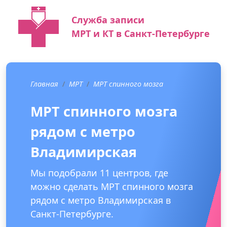
Служба записи
МРТ и КТ в Санкт-Петербурге
Главная
МРТ
МРТ спинного мозга
МРТ спинного мозга
рядом с метро
Владимирская
Мы подобрали 11 центров, где
можно сделать МРТ спинного мозга
рядом с метро Владимирская в
Санкт-Петербурге.