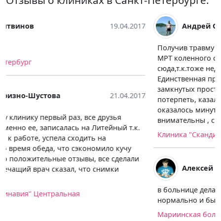
Андрей Онищенко
21.04.2017
Получив травму на футболе врач срочно послал на
МРТ коленного сустава. Друг посоветовал пойти
сюда,т.к.тоже недавно прошел эту процедуру.
Единственная проблема была в том, что я боюсь
замкнутых пространств, но тут пришлось немного
потерпеть, казалось, что лежал там вечность,
оказалось минут 20, врачи со мной были очень
внимательны , спасибо им большое.
Клиника "Скандинавия" Центральная
Алексей Деркач
27.04.2017
в больнице делал мрт позвоночника, всё прошло
нормально и быстро, рекомендую клинику
Мариинская больница