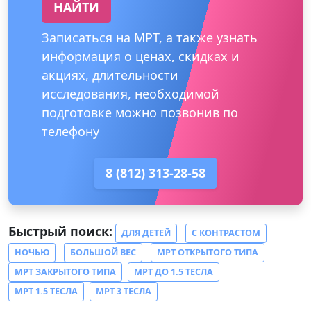
НАЙТИ
Записаться на МРТ, а также узнать
информация о ценах, скидках и
акциях, длительности
исследования, необходимой
подготовке можно позвонив по
телефону
8 (812) 313-28-58
Быстрый поиск:
ДЛЯ ДЕТЕЙ
С КОНТРАСТОМ
НОЧЬЮ
БОЛЬШОЙ ВЕС
МРТ ОТКРЫТОГО ТИПА
МРТ ЗАКРЫТОГО ТИПА
МРТ ДО 1.5 ТЕСЛА
МРТ 1.5 ТЕСЛА
МРТ 3 ТЕСЛА