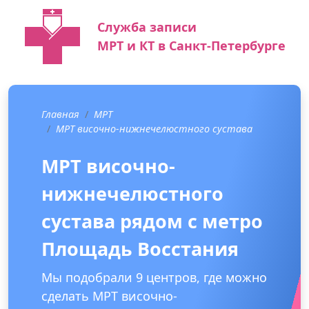
Служба записи
МРТ и КТ в Санкт-Петербурге
Главная
МРТ
МРТ височно-нижнечелюстного сустава
МРТ височно-
нижнечелюстного
сустава рядом с метро
Площадь Восстания
Мы подобрали 9 центров, где можно
сделать МРТ височно-