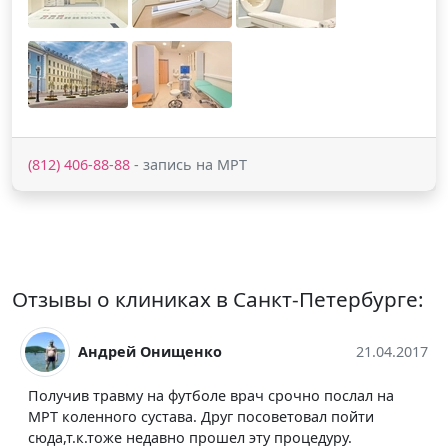
(812) 406-88-88
- запись на МРТ
Отзывы о клиниках в Санкт-Петербурге:
04.2017
Анна Вага
26.04.
на
На диагностику попала в связи с сильными болями 
спине. И это то после лечения в сильно
разрекламированной клинике. Где не только не