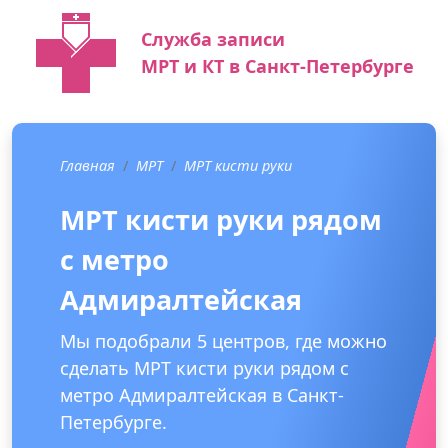
Служба записи
МРТ и КТ в Санкт-Петербурге
Главная
МРТ
МРТ кисти руки
МРТ кисти руки рядом
с метро
Адмиралтейская
Мы подобрали 5 центров, где можно
сделать МРТ кисти руки рядом с
метро Адмиралтейская в Санкт-
Петербурге.