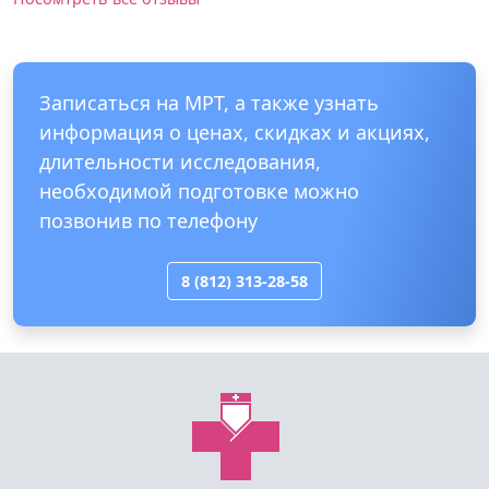
Детская больница Святой Марии Магдалины
Посомтреть все отзывы
Записаться на МРТ, а также узнать
информация о ценах, скидках и акциях,
длительности исследования,
необходимой подготовке можно
позвонив по телефону
8 (812) 313-28-58