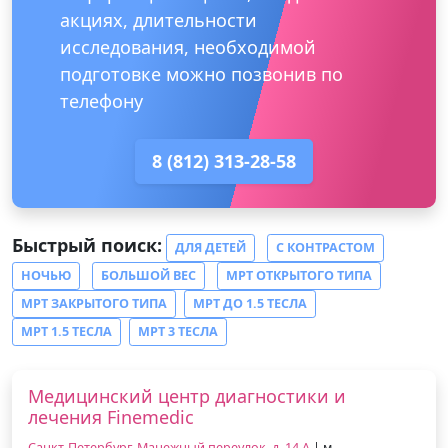
акциях, длительности
исследования, необходимой
подготовке можно позвонив по
телефону
8 (812) 313-28-58
Быстрый поиск:
ДЛЯ ДЕТЕЙ
С КОНТРАСТОМ
НОЧЬЮ
БОЛЬШОЙ ВЕС
МРТ ОТКРЫТОГО ТИПА
МРТ ЗАКРЫТОГО ТИПА
МРТ ДО 1.5 ТЕСЛА
МРТ 1.5 ТЕСЛА
МРТ 3 ТЕСЛА
Медицинский центр диагностики и
лечения Finemedic
Санкт-Петербург, Манежный переулок, д. 14 А
| м.