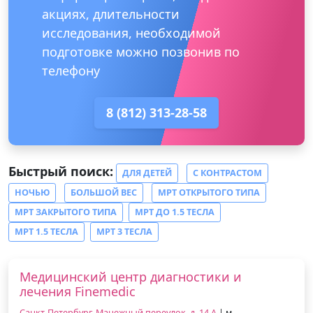
акциях, длительности
исследования, необходимой
подготовке можно позвонив по
телефону
8 (812) 313-28-58
Быстрый поиск:
ДЛЯ ДЕТЕЙ
С КОНТРАСТОМ
НОЧЬЮ
БОЛЬШОЙ ВЕС
МРТ ОТКРЫТОГО ТИПА
МРТ ЗАКРЫТОГО ТИПА
МРТ ДО 1.5 ТЕСЛА
МРТ 1.5 ТЕСЛА
МРТ 3 ТЕСЛА
Медицинский центр диагностики и
лечения Finemedic
Санкт-Петербург, Манежный переулок, д. 14 А
| м.