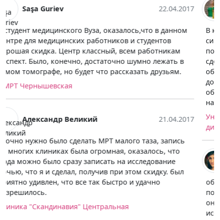
Anna Stepanova
01.05.2017
В клинику меня привела моя болезнь, а вернее её
симптомы, ужасная головная боль не давала мне
покою ни днём ни ночью. Врач терапевт посоветовал
сделать МРТ головного мозга. Когда узнала стоимость
обследования была, была в замешательстве. Такая
дорогая диагностика, но как я ошибалась. Благодаря
обследованию, очень быстро нашли причину и
назначили лечение. СПАСИБО медперсоналу.
Университет им. И.И.Мечникова. Кафедра лучевой
диагностики и лучевой терапии
Анюта Тризно-Шустова
21.04.2017
обратилась в эту клинику первый раз, все друзья
посоветовали именно ее, записалась на Литейный т.к.
она ближе всего к работе, успела сходить на
исследование во время обеда, что сэкономило кучу