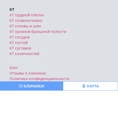
КТ
КТ грудной клетки
КТ позвоночника
КТ головы и шеи
КТ органов брюшной полости
КТ сосудов
КТ костей
КТ суставов
КТ конечностей
Блог
Отзывы о клиниках
Политика конфиденциальности
Публичная оферта
КЛИНИКИ
КАРТА
Все права защищены © https://spb-mrt-kt.ru | 2026
Ознакомтесь с условиями
Политики конфиденциальности
Публичной оферты