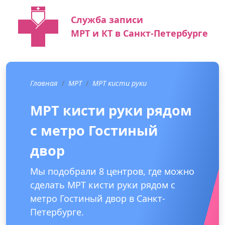
Служба записи
МРТ и КТ в Санкт-Петербурге
Главная
МРТ
МРТ кисти руки
МРТ кисти руки рядом
с метро Гостиный
двор
Мы подобрали 8 центров, где можно
сделать МРТ кисти руки рядом с
метро Гостиный двор в Санкт-
Петербурге.